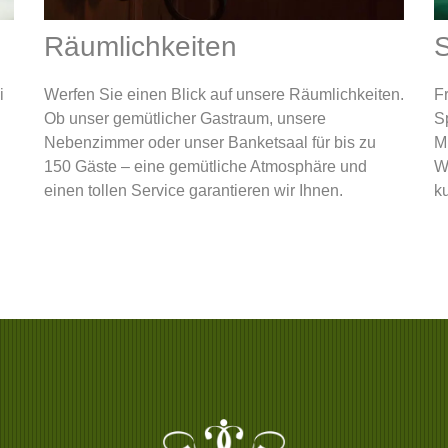
Räumlichkeiten
S
i
Werfen Sie einen Blick auf unsere Räumlichkeiten.
F
Ob unser gemütlicher Gastraum, unsere
S
Nebenzimmer oder unser Banketsaal für bis zu
Mi
150 Gäste – eine gemütliche Atmosphäre und
W
einen tollen Service garantieren wir Ihnen.
ku